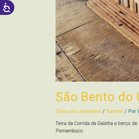
ACESSIBILIDADE
São Bento do U
Deixe um comentário
/
Turismo
/ Por
Terra da Corrida da Galinha e berço d
Pernambuco.