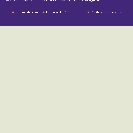
© 2022 Todos os direitos reservados ao Projeto Viva Agreste.
Termo de uso
Política de Privacidade
Política de cockies