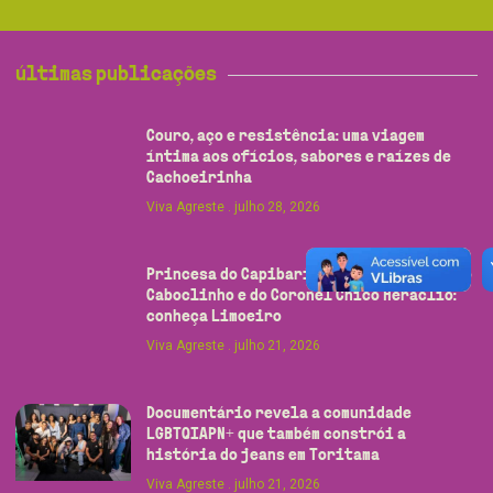
últimas publicações
Couro, aço e resistência: uma viagem
íntima aos ofícios, sabores e raízes de
Cachoeirinha
Viva Agreste
julho 28, 2026
Princesa do Capibaribe, Terra do Limão, do
Caboclinho e do Coronel Chico Heráclio:
conheça Limoeiro
Viva Agreste
julho 21, 2026
Documentário revela a comunidade
LGBTQIAPN+ que também constrói a
história do jeans em Toritama
Viva Agreste
julho 21, 2026