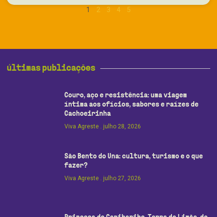
1
2
3
4
5
últimas publicações
Couro, aço e resistência: uma viagem
íntima aos ofícios, sabores e raízes de
Cachoeirinha
Viva Agreste
julho 28, 2026
São Bento do Una: cultura, turismo e o que
fazer?
Viva Agreste
julho 27, 2026