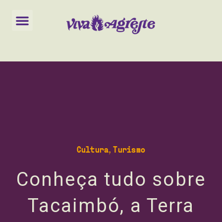
Observação:
este
Viva Agreste
Meu Agreste
site
inclui
um
sistema
de
acessibilidade.
Cultura
,
Turismo
Conheça tudo sobre
Tacaimbó, a Terra