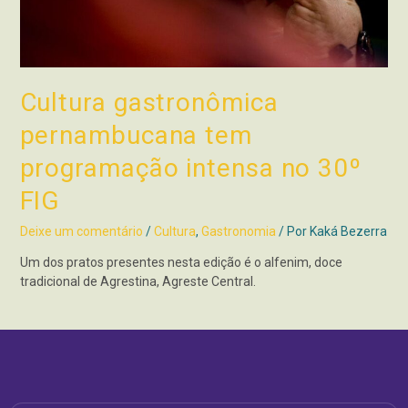
Cultura gastronômica
pernambucana tem
programação intensa no 30º
FIG
Deixe um comentário
/
Cultura
,
Gastronomia
/ Por
Kaká Bezerra
Um dos pratos presentes nesta edição é o alfenim, doce
tradicional de Agrestina, Agreste Central.