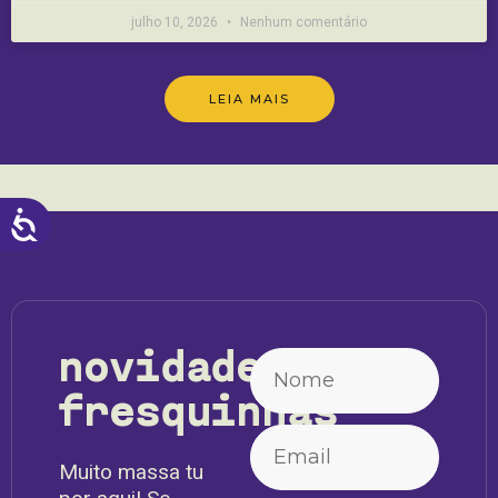
julho 10, 2026
Nenhum comentário
LEIA MAIS
ACESSIBILIDADE
novidades
fresquinhas
Muito massa tu