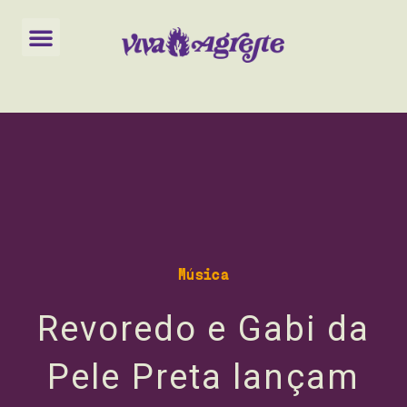
Observação:
este
Viva Agreste
Meu Agreste
site
inclui
um
sistema
de
acessibilidade.
Música
Revoredo e Gabi da
Pele Preta lançam