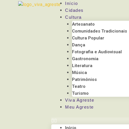
Observação:
Início
este
Cidades
site
Cultura
inclui
Artesanato
um
Comunidades Tradicionais
sistema
Cultura Popular
de
Dança
acessibilidade.
Fotografia e Audiovisual
Pressione
Gastronomia
Control-
Literatura
F11
Música
para
Patrimônios
ajustar
Teatro
o
Turismo
site
Viva Agreste
para
Meu Agreste
pessoas
com
deficiências
Início