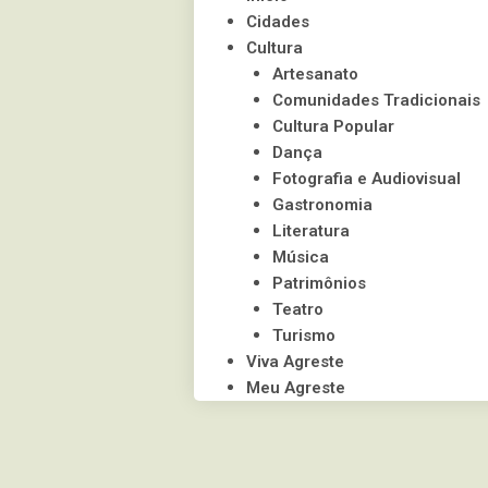
visuais
Cidades
que
Cultura
usam
Artesanato
um
Comunidades Tradicionais
leitor
Cultura Popular
de
Dança
tela;
Fotografia e Audiovisual
Pressione
Gastronomia
Control-
Literatura
F10
Música
para
Patrimônios
abrir
Teatro
um
Turismo
menu
Viva Agreste
de
Meu Agreste
acessibilidade.