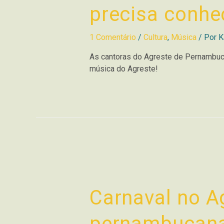
precisa conhe
1 Comentário
/
Cultura
,
Música
/ Por
K
As cantoras do Agreste de Pernambuco
música do Agreste!
Carnaval no Ag
pernambucan