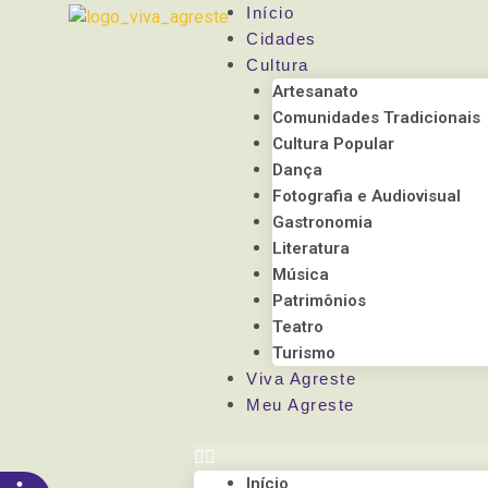
Observação:
Início
este
Cidades
site
Cultura
inclui
Artesanato
um
Comunidades Tradicionais
sistema
Cultura Popular
de
Dança
acessibilidade.
Fotografia e Audiovisual
Pressione
Gastronomia
Control-
Literatura
F11
Música
para
Patrimônios
ajustar
Teatro
o
Turismo
site
Viva Agreste
para
Meu Agreste
pessoas
com
deficiências
Início