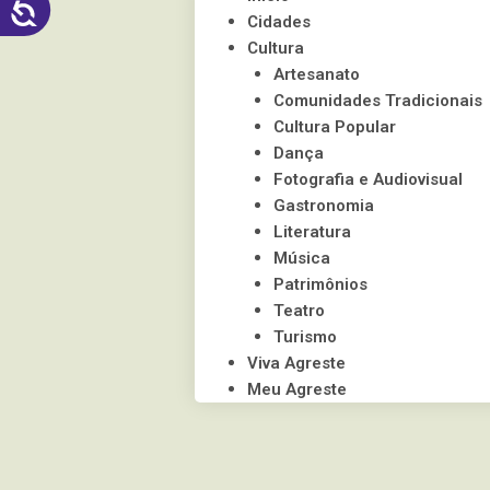
ACESSIBILIDADE
visuais
Cidades
que
Cultura
usam
Artesanato
um
Comunidades Tradicionais
leitor
Cultura Popular
de
Dança
tela;
Fotografia e Audiovisual
Pressione
Gastronomia
Control-
Literatura
F10
Música
para
Patrimônios
abrir
Teatro
um
Turismo
menu
Viva Agreste
de
Meu Agreste
acessibilidade.