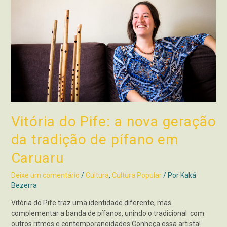
Vitória do Pife: a nova geração
da tradição de pífano em
Caruaru
Deixe um comentário
/
Cultura
,
Cultura Popular
/ Por
Kaká
Bezerra
Vitória do Pife traz uma identidade diferente, mas
complementar a banda de pífanos, unindo o tradicional com
outros ritmos e contemporaneidades.Conheça essa artista!