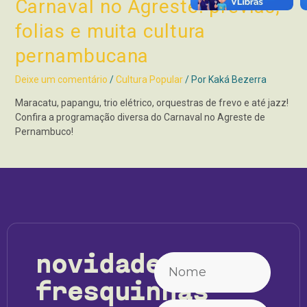
Carnaval no Agreste: prévias,
folias e muita cultura
pernambucana
Deixe um comentário
/
Cultura Popular
/ Por
Kaká Bezerra
Maracatu, papangu, trio elétrico, orquestras de frevo e até jazz!
Confira a programação diversa do Carnaval no Agreste de
Pernambuco!
novidades
fresquinhas