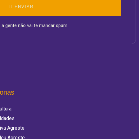
ENVIAR
, a gente não vai te mandar spam.
orias
ultura
idades
iva Agreste
eu Agreste