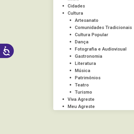
visuais
Cidades
que
Cultura
usam
Artesanato
um
Comunidades Tradicionais
leitor
Cultura Popular
de
Dança
ACESSIBILIDADE
tela;
Fotografia e Audiovisual
Pressione
Gastronomia
Control-
Literatura
F10
Música
para
Patrimônios
abrir
Teatro
um
Turismo
menu
Viva Agreste
de
Meu Agreste
acessibilidade.