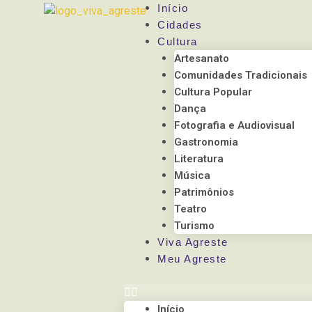
Observação:
Início
este
Cidades
site
Cultura
inclui
Artesanato
um
Comunidades Tradicionais
sistema
Cultura Popular
de
Dança
acessibilidade.
Fotografia e Audiovisual
Pressione
Gastronomia
Control-
Literatura
F11
Música
para
Patrimônios
ajustar
Teatro
o
Turismo
site
Viva Agreste
para
Meu Agreste
pessoas
com
deficiências
Início