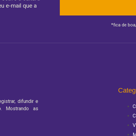
u e-mail que a
*fica de boa
Categ
istrar, difundir e
C
o. Mostrando as
C
V
M