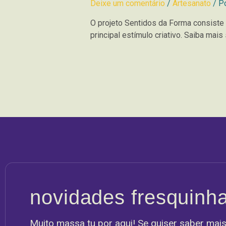
Deixe um comentário
/
Artesanato
/ P
O projeto Sentidos da Forma consiste
principal estímulo criativo. Saiba mais
novidades fresquinh
Muito massa tu por aqui! Se quiser saber mais