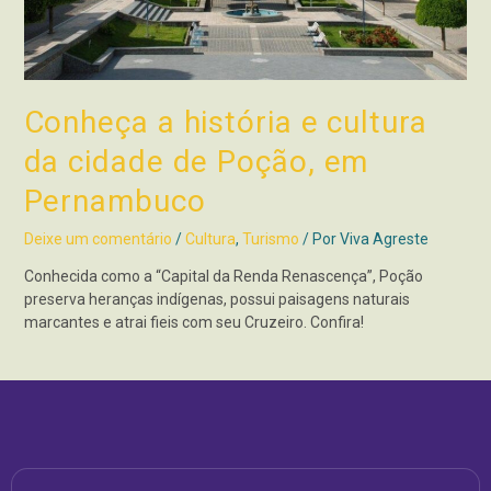
Conheça a história e cultura
da cidade de Poção, em
Pernambuco
Deixe um comentário
/
Cultura
,
Turismo
/ Por
Viva Agreste
Conhecida como a “Capital da Renda Renascença”, Poção
preserva heranças indígenas, possui paisagens naturais
marcantes e atrai fieis com seu Cruzeiro. Confira!