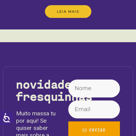
LEIA MAIS
novidades
fresquinhas
Muito massa tu
ACESSIBILIDADE
por aqui! Se
quiser saber
ENVIAR
mais sobre a